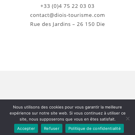
+33 (0)4 75 22 03 03
contact@diois-tourisme.com
Rue des Jardins – 26 150 Die
Nous utilisons des cookies pour vous garantir la meilleure
© 2026 - Fête de la Transhumance et de la
expérience sur notre site web. Si vous continuez à utiliser ce
Clairette | Mention légales | Politique de
site, nous supposerons que vous en êtes satisfait.
confidentialité
Accepter
Refuser
Politique de confidentialité