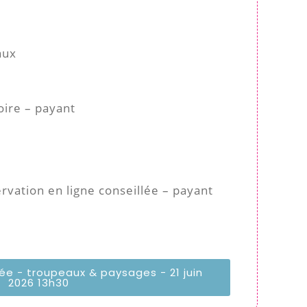
aux
oire – payant
vation en ligne conseillée – payant
 - troupeaux & paysages - 21 juin
2026 13h30