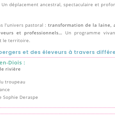
e. Un déplacement ancestral, spectaculaire et prof
s l’univers pastoral :
transformation de la laine, 
eveurs et professionnels…
Un programme vivant
 le territoire.
bergers et des éleveurs à travers différ
en-Diois :
de rivière
du troupeau
mance
e Sophie Deraspe