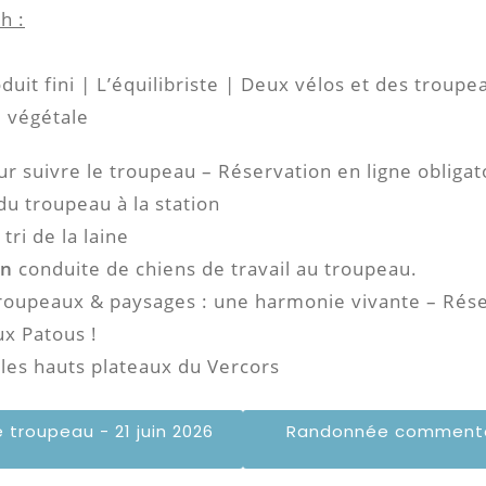
h :
oduit fini | L’équilibriste | Deux vélos et des troupe
re végétale
 suivre le troupeau – Réservation en ligne obligat
du troupeau à la station
tri de la laine
on
conduite de chiens de travail au troupeau.
roupeaux & paysages : une harmonie vivante – Réser
ux Patous !
les hauts plateaux du Vercors
troupeau - 21 juin 2026
Randonnée commentée