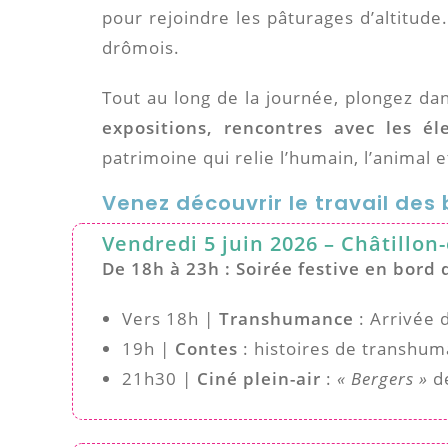
pour rejoindre les pâturages d’altitud
drômois.
Tout au long de la journée, plongez dan
expositions, rencontres avec les él
patrimoine qui relie l’humain, l’animal et
Venez découvrir le travail des 
Vendredi 5 juin 2026 – Châtillon-
De 18h à 23h : Soirée festive en bord 
Vers 18h |
Transhumance
: Arrivée 
19h |
Contes
: histoires de transhu
21h30 |
Ciné plein-air
:
« Bergers »
d