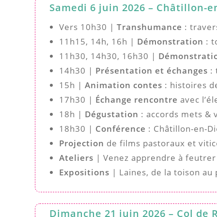
Samedi 6 juin 2026 – Châtillon-en
Vers 10h30 |
Transhumance
: traver
11h15, 14h, 16h |
Démonstration
: t
11h30, 14h30, 16h30 |
Démonstrati
14h30 |
Présentation et échanges
: 
15h |
Animation contes
: histoires 
17h30 |
Échange rencontre
avec l’él
18h |
Dégustation
: accords mets & v
18h30 |
Conférence
: Châtillon-en-Di
Projection
de films pastoraux et vitic
Ateliers
| Venez apprendre à feutrer e
Expositions
| Laines, de la toison au 
Dimanche 21 juin 2026 – Col de 