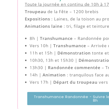
Toute la journée en continu de 10h à 17
Troupeau
de la Fête – 1200 brebis
Expositions
:
Laines, de la toison au pr
Animations laine
: tri, filage et teintu
8h |
Transhumance
– Randonnée pour
Vers 10h |
Transhumance
– Arrivée 
11h et 15h |
Démonstration
tonte et 
10h30, 13h et 15h30 |
Démonstrati
13h30 |
Randonnée commentée
– T
14h |
Animation
: tranquilous face a
Vers 17h |
Départ du troupeau
vers 
Transhumance Randonnée - Suivre le 
8h