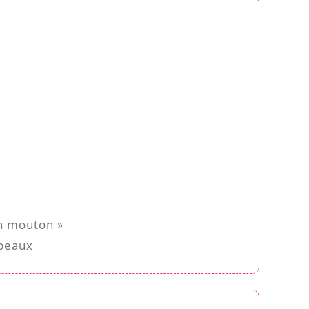
un mouton »
upeaux