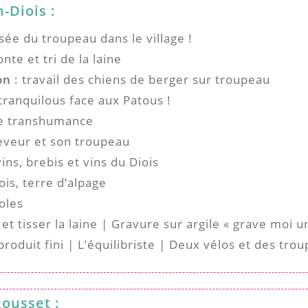
-Diois :
sée du troupeau dans le village !
onte et tri de la laine
on
: travail des chiens de berger sur troupeau
tranquilous face aux Patous !
de transhumance
eveur et son troupeau
ins, brebis et vins du Diois
ois, terre d’alpage
oles
t tisser la laine | Gravure sur argile « grave moi 
produit fini | L’équilibriste | Deux vélos et des tro
Rousset :